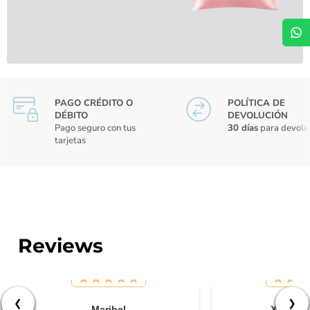
PAGO CRÉDITO O
POLÍTICA DE
DÉBITO
DEVOLUCIÓN
Pago seguro con tus
30 días
para devolu
tarjetas
Reviews
❮
❯
Maribel
Ximena 