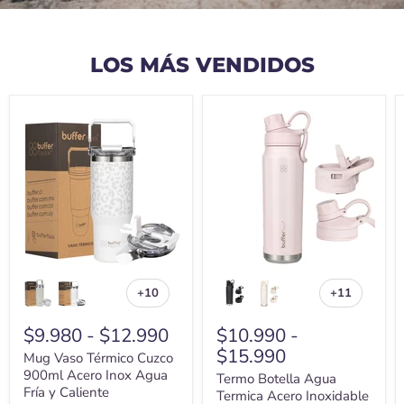
Diapositiva
2
de
5
LOS MÁS VENDIDOS
Mug
Termo
Vaso
Botella
Térmico
Agua
Cuzco
Termica
900ml
Acero
Acero
Inoxidable
Inox
Buffer
Agua
+
Fría
Tapas
y
Caliente
+10
+11
Alternar
Alternar
muestras
muestras
$9.980
-
$12.990
$10.990
-
$15.990
Mug Vaso Térmico Cuzco
900ml Acero Inox Agua
Termo Botella Agua
Fría y Caliente
Termica Acero Inoxidable