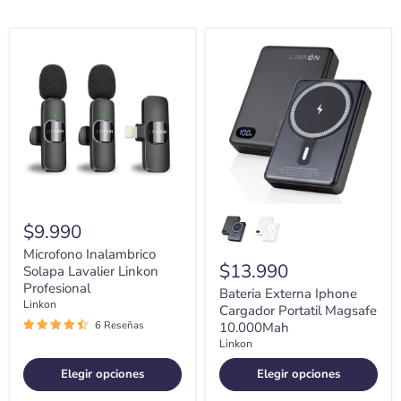
Microfono
Bateria
Inalambrico
Externa
Solapa
Iphone
Lavalier
Cargador
Linkon
Portatil
Profesional
Magsafe
10.000Mah
$9.990
Microfono Inalambrico
$13.990
Solapa Lavalier Linkon
Profesional
Bateria Externa Iphone
Linkon
Cargador Portatil Magsafe
6 Reseñas
10.000Mah
Linkon
Elegir opciones
Elegir opciones