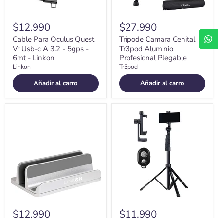
5gps
-
6mt
$12.990
$27.990
-
Linkon
Cable Para Oculus Quest
Tripode Camara Cenital
Vr Usb-c A 3.2 - 5gps -
Tr3pod Aluminio
6mt - Linkon
Profesional Plegable
Linkon
Tr3pod
Añadir al carro
Añadir al carro
Soporte
Tripode
Tablet
Celular
Base
Camara
Vertical
360
Aluminio
Tr3pod
Para
Aluminio
Mac
Plegable
Macbook
+Control
Notebook
$12.990
$11.990