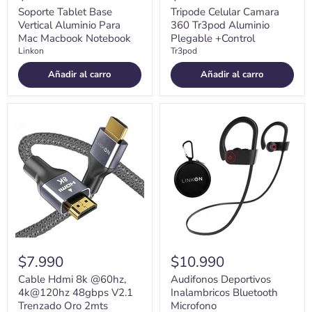
Soporte Tablet Base
Tripode Celular Camara
Vertical Aluminio Para
360 Tr3pod Aluminio
Mac Macbook Notebook
Plegable +Control
Linkon
Tr3pod
Añadir al carro
Añadir al carro
Cable
Audifonos
Hdmi
Deportivos
8k
Inalambricos
@60hz,
Bluetooth
4k@120hz
Microfono
48gbps
V2.1
Trenzado
Oro
2mts
$7.990
$10.990
Cable Hdmi 8k @60hz,
Audifonos Deportivos
4k@120hz 48gbps V2.1
Inalambricos Bluetooth
Trenzado Oro 2mts
Microfono