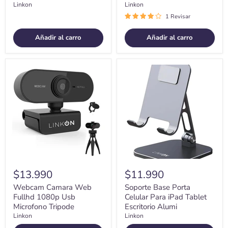
Linkon
Linkon
1 Revisar
Añadir al carro
Añadir al carro
Webcam
Soporte
Camara
Base
Web
Porta
Fullhd
Celular
1080p
Para
Usb
iPad
Microfono
Tablet
Tripode
Escritorio
Alumi
$13.990
$11.990
Webcam Camara Web
Soporte Base Porta
Fullhd 1080p Usb
Celular Para iPad Tablet
Microfono Tripode
Escritorio Alumi
Linkon
Linkon