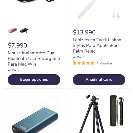
Mac
iPad
Win
Palm
Rejec
$13.990
Lapiz touch Tactil Linkon
$7.990
Stylus Para Apple iPad
Palm Rejec
Mouse Inalambrico Dual
Linkon
Bluetooth Usb Recargable
4 Reseñas
Para Mac Win
Linkon
Elegir opciones
Añadir al carro
Bateria
Tripode
Externa
Camara
Cargador
Celular
Rapido
Video
Power
Tr3pod
Bank
170
Linkon
+
20.000
Adaptador