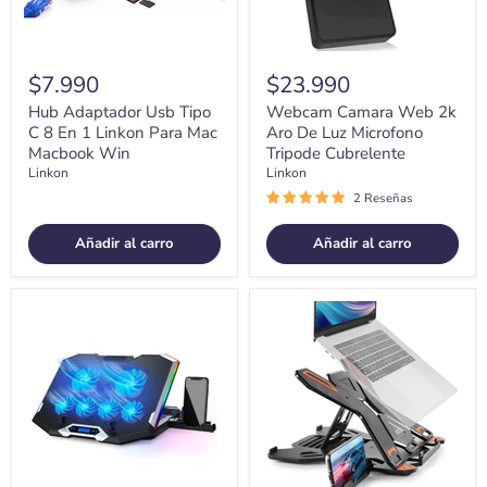
Para
Cubrelente
Mac
Macbook
Win
$7.990
$23.990
Hub Adaptador Usb Tipo
Webcam Camara Web 2k
C 8 En 1 Linkon Para Mac
Aro De Luz Microfono
Macbook Win
Tripode Cubrelente
Linkon
Linkon
2 Reseñas
Añadir al carro
Añadir al carro
Base
Soporte
Cooler
Base
6
Notebook
Ventiladores
Y
Enfriador
Celular
Notebook
Ajustable
Lcd
Hasta
Luz
17
Rgb
Pulgadas