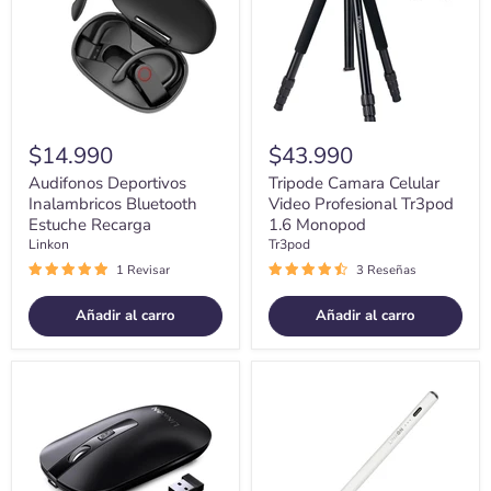
Recarga
Tr3pod
1.6
Monopod
$14.990
$43.990
Audifonos Deportivos
Tripode Camara Celular
Inalambricos Bluetooth
Video Profesional Tr3pod
Estuche Recarga
1.6 Monopod
Linkon
Tr3pod
1 Revisar
3 Reseñas
Añadir al carro
Añadir al carro
Mouse
Lapiz
Inalambrico
touch
Dual
Tactil
Bluetooth
Linkon
Usb
Stylus
Recargable
Para
Para
Apple