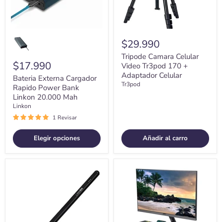
Mah
Celular
$29.990
Tripode Camara Celular
$17.990
Video Tr3pod 170 +
Adaptador Celular
Bateria Externa Cargador
Tr3pod
Rapido Power Bank
Linkon 20.000 Mah
Linkon
1 Revisar
Elegir opciones
Añadir al carro
Lapiz
Soporte
touch
Monitor
Stylus
Rgb
Tactil
Organizador
Optico
Escritorio
Linkon
Linkon
Para
Puerto