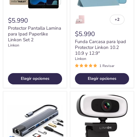
12.9"
$5.990
+2
Alternar
muestras
Protector Pantalla Lamina
$5.990
para Ipad Paperlike
Linkon Set 2
Funda Carcasa para Ipad
Linkon
Protector Linkon 10.2
10.9 y 12.9"
Linkon
1 Revisar
Elegir opciones
Elegir opciones
Hub
Webcam
Adaptador
Camara
Usb
Web
Tipo
2k
C
Aro
8
De
En
Luz
1
Microfono
Linkon
Tripode