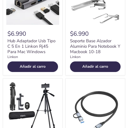
En
Y
1
Macbook
Linkon
10-
Rj45
18
Para
Mac
Windows
$6.990
$6.990
Hub Adaptador Usb Tipo
Soporte Base Alzador
C 5 En 1 Linkon Rj45
Aluminio Para Notebook Y
Para Mac Windows
Macbook 10-18
Linkon
Linkon
Añadir al carro
Añadir al carro
Tripode
Cable
Camara
USB
Celular
C
Tr3pod
a
Aluminio
USB
Plegable
y
+
C
Control
2-
en-
1