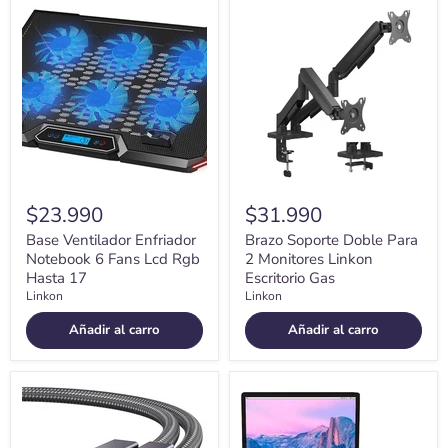
Base
Brazo
Ventilador
Soporte
Enfriador
Doble
Notebook
Para
6
2
Fans
Monitores
Lcd
Linkon
Rgb
Escritorio
Hasta
Gas
17
$23.990
$31.990
Base Ventilador Enfriador
Brazo Soporte Doble Para
Notebook 6 Fans Lcd Rgb
2 Monitores Linkon
Hasta 17
Escritorio Gas
Linkon
Linkon
Añadir al carro
Añadir al carro
Cable
Soporte
Displayport
Base
8k
Alzador
(8k
Aluminio