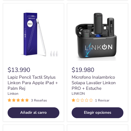
Lapiz
Microfono
Pencil
Inalambrico
Tactil
Solapa
Stylus
Lavalier
Linkon
Linkon
Para
PRO
Apple
+
iPad
Estuche
+
Palm
Rej
$13.990
$19.980
Lapiz Pencil Tactil Stylus
Microfono Inalambrico
Linkon Para Apple iPad +
Solapa Lavalier Linkon
Palm Rej
PRO + Estuche
Linkon
LINKON
3 Reseñas
1 Revisar
Añadir al carro
Elegir opciones
Bateria
Soporte