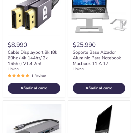
60hz
Para
/
Notebook
4k
Macbook
144hz/
11
2k
A
165hz)
17
V1.4
2mt
$8.990
$25.990
Cable Displayport 8k (8k
Soporte Base Alzador
60hz / 4k 144hz/ 2k
Aluminio Para Notebook
165hz) V1.4 2mt
Macbook 11 A 17
Linkon
Linkon
1 Revisar
Añadir al carro
Añadir al carro
Hub
Soporte
Adaptador
Base
Usb
Alzador
Tipo
Aluminio
C
Para
5
Notebook