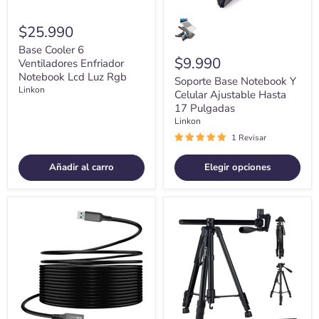
$25.990
Base Cooler 6
$9.990
Ventiladores Enfriador
Notebook Lcd Luz Rgb
Soporte Base Notebook Y
Linkon
Celular Ajustable Hasta
17 Pulgadas
Linkon
1 Revisar
Añadir al carro
Elegir opciones
Cable
Tripode
Para
Camara
Oculus
Cenital
Quest
Tr3pod
Vr
Aluminio
Usb-
Profesional
c
Plegable
A
3.2
-