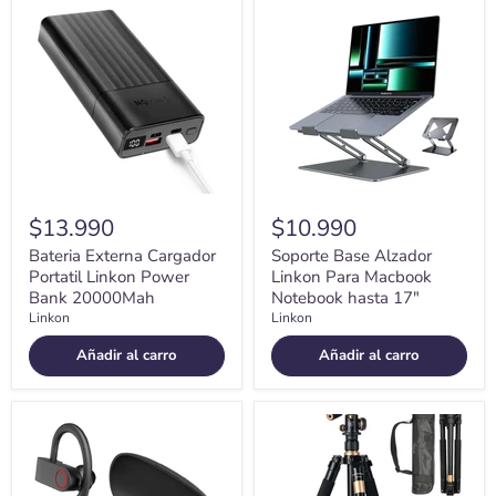
Externa
Base
Cargador
Alzador
Portatil
Linkon
Linkon
Para
Power
Macbook
Bank
Notebook
20000Mah
hasta
17"
$13.990
$10.990
Bateria Externa Cargador
Soporte Base Alzador
Portatil Linkon Power
Linkon Para Macbook
Bank 20000Mah
Notebook hasta 17"
Linkon
Linkon
Añadir al carro
Añadir al carro
Audifonos
Tripode
Deportivos
Camara
Inalambricos
Celular
Bluetooth
Video
Estuche
Profesional