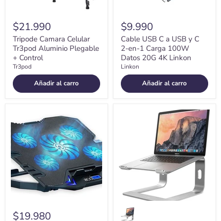
Carga
100W
Datos
$21.990
$9.990
20G
4K
Tripode Camara Celular
Cable USB C a USB y C
Linkon
Tr3pod Aluminio Plegable
2-en-1 Carga 100W
+ Control
Datos 20G 4K Linkon
Tr3pod
Linkon
Añadir al carro
Añadir al carro
Base
Soporte
Cooler
Base
Enfriador
Aluminio
Notebook
Para
5
Notebook
Ventiladores
10
Control
-
Lcd
16
$19.980