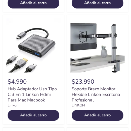
Añadir al carro
Añadir al carro
Hub
Soporte
Adaptador
Brazo
Usb
Monitor
Tipo
Flexible
C
Linkon
3
Escritorio
En
Profesional
1
Linkon
Hdmi
Para
Mac
Macbook
$4.990
$23.990
Hub Adaptador Usb Tipo
Soporte Brazo Monitor
C 3 En 1 Linkon Hdmi
Flexible Linkon Escritorio
Para Mac Macbook
Profesional
Linkon
LINKON
Añadir al carro
Añadir al carro