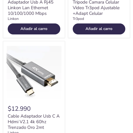
Adaptador Usb A Rj45
Tripode Camara Celular
Linkon Lan Ethernet
Video Tr3pod Ajustable
10/100/1000 Mbps
+Adapt Celular
Linkon
Tr3pod
Añadir al carro
Añadir al carro
Cable
Adaptador
Usb
C
A
Hdmi
V2.1
4k
60hz
Trenzado
Oro
2mt
$12.990
Cable Adaptador Usb C A
Hdmi V2.1 4k 60hz
Trenzado Oro 2mt
Linkon