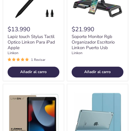
iPad
Usb
Apple
$13.990
$21.990
Lapiz touch Stylus Tactil
Soporte Monitor Rgb
Optico Linkon Para iPad
Organizador Escritorio
Apple
Linkon Puerto Usb
Linkon
Linkon
1 Revisar
Añadir al carro
Añadir al carro
Protector
Funda
Pantalla
Carcasa
Lamina
para
para
Ipad
Ipad
Protector
Paperlike
Linkon
Linkon
10.2
Set
10.9
2
y