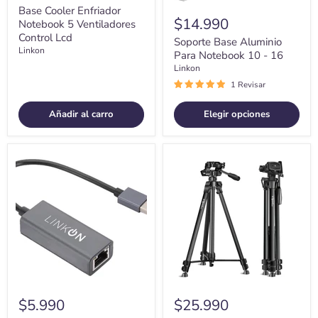
Base Cooler Enfriador
$14.990
Notebook 5 Ventiladores
Control Lcd
Soporte Base Aluminio
Linkon
Para Notebook 10 - 16
Linkon
1 Revisar
Añadir al carro
Elegir opciones
Adaptador
Tripode
Usb
Camara
A
Celular
Rj45
Video
Linkon
Tr3pod
Lan
Ajustable
Ethernet
+Adapt
10/100/1000
Celular
Mbps
$5.990
$25.990