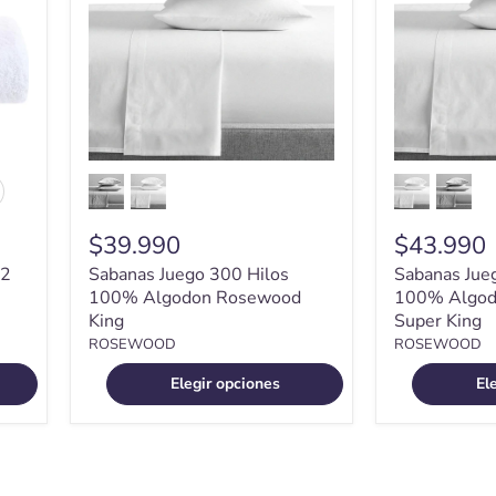
100%
100%
Algodon
Algodon
Rosewood
Rosewood
King
Super
King
ernar
estras
$39.990
$43.990
 2
Sabanas Juego 300 Hilos
Sabanas Jue
100% Algodon Rosewood
100% Algod
King
Super King
ROSEWOOD
ROSEWOOD
Elegir opciones
El