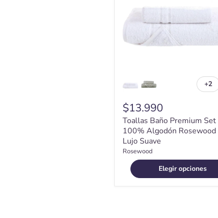
2
100%
Algodón
Rosewood
Lujo
Suave
+2
Alt
mu
$13.990
Toallas Baño Premium Set
100% Algodón Rosewood
Lujo Suave
Rosewood
Elegir opciones