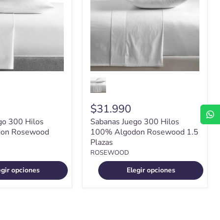
100%
Algodon
Rosewood
1.5
Plazas
$31.990
go 300 Hilos
Sabanas Juego 300 Hilos
on Rosewood
100% Algodon Rosewood 1.5
Plazas
ROSEWOOD
egir opciones
Elegir opciones