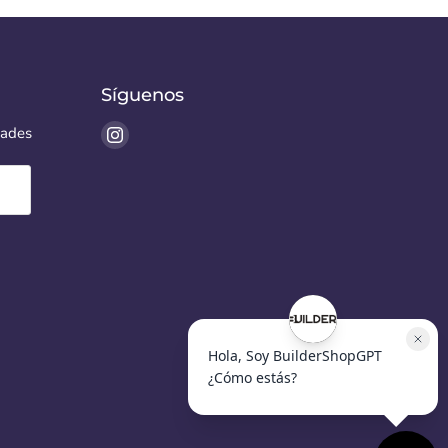
Síguenos
Encuéntrenos
dades
en
Instagram