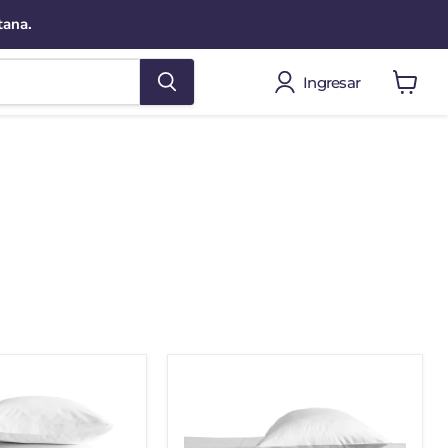
tana.
Ingresar
Ver
carro
Sabanas
Juego
300
Hilos