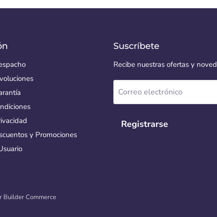
ón
Suscríbete
Despacho
Recibe nuestras ofertas y nove
voluciones
Correo electrónico
arantía
ndiciones
rivacidad
Registrarse
escuentos y Promociones
Usuario
or
Builder Commerce