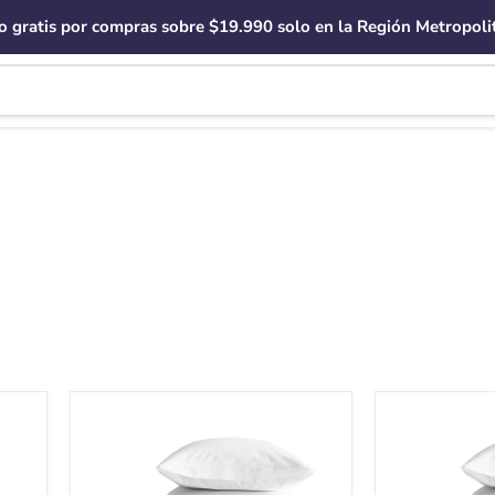
o gratis por compras sobre $19.990 solo en la Región Metropoli
Sabanas
Sabanas
Juego
Juego
300
300
Hilos
Hilos