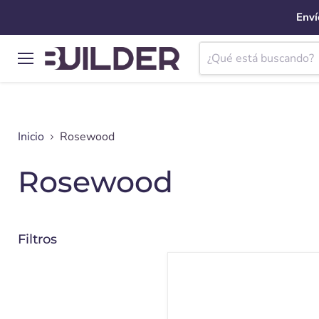
Enví
Menú
Inicio
Rosewood
Rosewood
Filtros
Toallas
Baño
Premium
Set