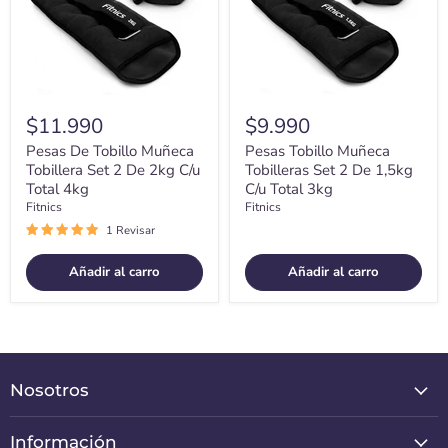
2
De
De
1,5kg
2kg
C/u
C/u
Total
Total
3kg
4kg
$11.990
$9.990
Pesas De Tobillo Muñeca
Pesas Tobillo Muñeca
Tobillera Set 2 De 2kg C/u
Tobilleras Set 2 De 1,5kg
Total 4kg
C/u Total 3kg
Fitnics
Fitnics
1 Revisar
Añadir al carro
Añadir al carro
Nosotros
Información