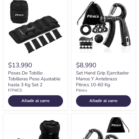
Pesas
Set
De
Hand
Tobillo
Grip
Tobilleras
Ejercitador
Peso
Manos
Ajustable
Y
hasta
Antebrazo
3
Fitnics
Kg
10-
Set
60
2
Kg
$13.990
$8.990
Pesas De Tobillo
Set Hand Grip Ejercitador
Tobilleras Peso Ajustable
Manos Y Antebrazo
hasta 3 Kg Set 2
Fitnics 10-60 Kg
FITNICS
Fitnics
Añadir al carro
Añadir al carro
Pesas
Hand
De
Grip
Tobillo
Ejercitador
Muñeca
De