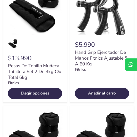
Tobillera
Manos
Set
Fitnics
2
Ajustable
De
5
3kg
A
C/u
60
Total
Kg
6kg
$5.990
Hand Grip Ejercitador De
$13.990
Manos Fitnics Ajustable 5
A 60 Kg
Pesas De Tobillo Muñeca
Fitnics
Tobillera Set 2 De 3kg C/u
Total 6kg
Fitnics
Elegir opciones
Añadir al carro
Pesas
Pesas
De
Tobillo
Tobillo
Muñeca
Muñeca
Tobilleras
Tobillera
Set
Set
2