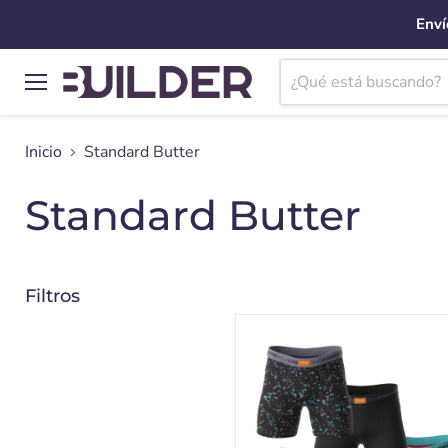
Enví
Menú
Inicio
Standard Butter
Standard Butter
Filtros
Boxer
Hombre
Algodon
Calzoncillos
Standard
Pack
de