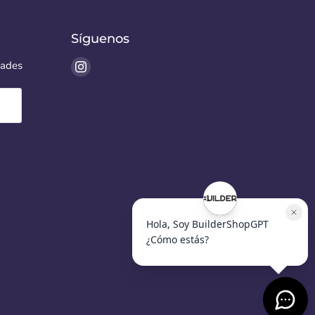
Síguenos
Encuéntrenos
dades
en
Instagram