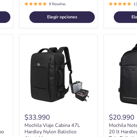
9 Reseñas
1
Elegir opciones
El
Mochila
Mochila
Viaje
Notebook
Cabina
Antirrobo
47L
20
Hardley
lt
Nylon
Hardley
Balistico
Impermeabl
Ajustable
Tela
Balistic
$33.990
$20.990
Mochila Viaje Cabina 47L
Mochila Not
bo
Hardley Nylon Balistico
20 lt Hardl