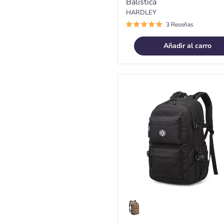
Balistica
HARDLEY
3 Reseñas
Añadir al carro
Mochila
Notebook
Antirrobo
Impermeable
37
lt
Hardley
Urbana