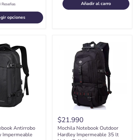
Añadir al carro
3 Reseñas
egir opciones
Mochila
Notebook
Outdoor
Hardley
Impermeable
35
e
lt
Nylon
Balistico
$21.990
ebook Antirrobo
Mochila Notebook Outdoor
ey Impermeable
Hardley Impermeable 35 lt