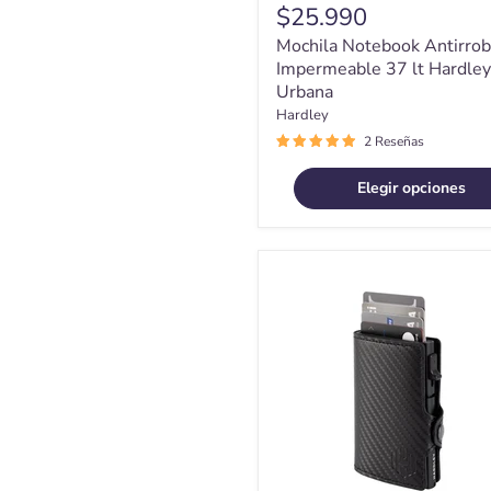
$25.990
Mochila Notebook Antirro
Impermeable 37 lt Hardley
Urbana
Hardley
2 Reseñas
Elegir opciones
Billetera
Hombre
Hardley
Tarjetero
Pop-
up
Bloqueo
Rfid