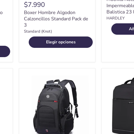
$7.990
Impermeable
Balistica 23 
bo
Boxer Hombre Algodon
Calzoncillos Standard Pack de
HARDLEY
3
Añ
Standard (Knot)
Elegir opciones
Mochila
Mochila
Notebook
para
Hardley
Notebook
Balistica
y
Impermeable
Viaje
38L
Hardley
+
Impermeabl
USB
Antirrobo