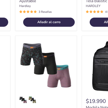
Ajustable
Tela Balistic
Hardley
HARDLEY
3 Reseñas
4
Añadir al carro
Añ
Boxer
Mochila
Hombre
Notebook
Algodon
Impermeabl
Calzoncillos
Antirrobo
Standard
Balistica
Pack
23
de
lt
3
Hardley
$19.990
Mochila Not