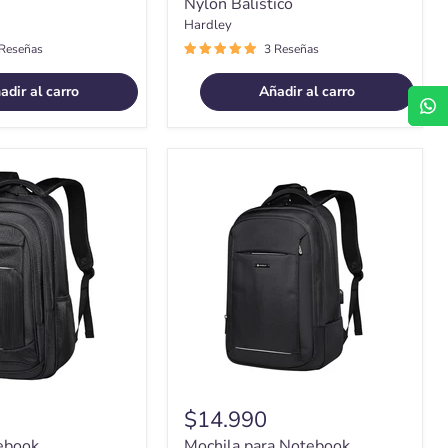
Nylon Balistico
Hardley
 Reseñas
3 Reseñas
adir al carro
Añadir al carro
Mochila
para
e
Notebook
Impermeable
Antirrobo
20
lt
Nylon
Balistico
$14.990
ebook
Mochila para Notebook