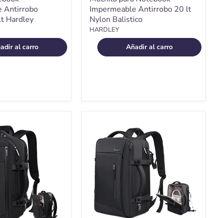
 Antirrobo
Impermeable Antirrobo 20 lt
lt Hardley
Nylon Balistico
HARDLEY
adir al carro
Añadir al carro
Mochila
para
Viaje
Notebook
Hardley
40L
e
Nylon
Balistico
+USB