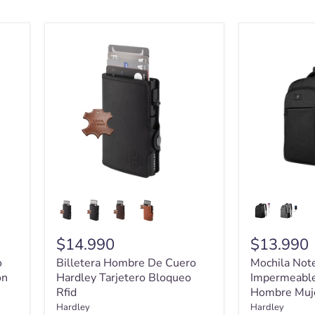
Billetera
Mochila
Hombre
Notebook
De
Hardley
Cuero
Impermeabl
Hardley
Antirrobo
Tarjetero
Hombre
Bloqueo
Mujer
Rfid
$14.990
$13.990
o
Billetera Hombre De Cuero
Mochila Not
ón
Hardley Tarjetero Bloqueo
Impermeable
Rfid
Hombre Muj
Hardley
Hardley