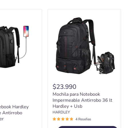
Mochila
para
Notebook
e
Impermeable
Antirrobo
36
lt
Hardley
+
Usb
$23.990
Mochila para Notebook
Impermeable Antirrobo 36 lt
Hardley + Usb
ebook Hardley
 Antirrobo
HARDLEY
er
4 Reseñas