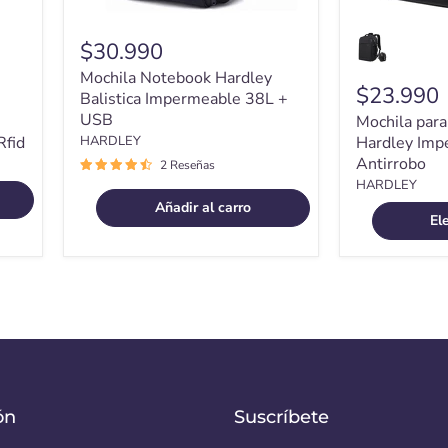
$30.990
Mochila Notebook Hardley
$23.990
Balistica Impermeable 38L +
USB
Mochila para
Rfid
HARDLEY
Hardley Imp
Antirrobo
2 Reseñas
HARDLEY
Añadir al carro
El
ón
Suscríbete