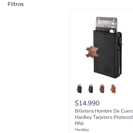
Filtros
Billetera
Hombre
De
Cuero
Hardley
Tarjetero
Protección
Rfid
$14.990
Billetera Hombre De Cuer
Hardley Tarjetero Protecci
Rfid
Hardley