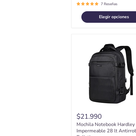
7 Reseñas
Elegir opciones
Mochila
Notebook
Hardley
Impermeable
28
lt
Antirrobo
Balistica
$21.990
Mochila Notebook Hardley
Impermeable 28 lt Antirro