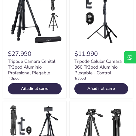
Tr3pod
360
Aluminio
Tr3pod
Profesional
Aluminio
Plegable
Plegable
+Control
$27.990
$11.990
Tripode Camara Cenital
Tripode Celular Camara
Tr3pod Aluminio
360 Tr3pod Aluminio
Profesional Plegable
Plegable +Control
Tr3pod
Tr3pod
Añadir al carro
Añadir al carro
Tripode
Tripode
Camara
Camara
Celular
Celular
Tr3pod
Video
Aluminio
Tr3pod
Plegable
Ajustable
+
+Adapt