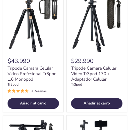
Tripode
Tripode
Camara
Camara
Celular
Celular
Video
Video
Profesional
Tr3pod
Tr3pod
170
1.6
+
Monopod
Adaptador
Celular
$43.990
$29.990
Tripode Camara Celular
Tripode Camara Celular
Video Profesional Tr3pod
Video Tr3pod 170 +
1.6 Monopod
Adaptador Celular
Tr3pod
Tr3pod
3 Reseñas
Añadir al carro
Añadir al carro
Tripode
Tripode
Camara
Celular
Cenital
Camara