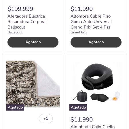
$199.999
$11.990
Afeitadora Electrica
Alfombra Cubre Piso
Rasuradora Corporal
Goma Auto Universal
Ballscout
Grand Prix Set 4 Pzs
Ballscout
Grand Prix
Agotado
Agotado
Alfombra
Almohada
Piso
Cojin
De
Cuello
Baño
para
Engomada
Viaje
Antideslizante
Noobe
Secado
Cervical
Rapido
+
Accesorios
Agotado
Agotado
$11.990
+1
Alternar
muestras
Almohada Cojin Cuello