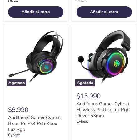
Olsen
Olsen
Añadir al carro
Añadir al carro
Audifonos
Audifonos
Gamer
Gamer
Cybeat
Cybeat
Bison
Flawless
Pc
Pc
Ps4
Usb
Ps5
Luz
Xbox
Rgb
Luz
Driver
Rgb
53mm
Agotado
Agotado
$15.990
Audifonos Gamer Cybeat
$9.990
Flawless Pc Usb Luz Rgb
Driver 53mm
Audifonos Gamer Cybeat
Cybeat
Bison Pc Ps4 Ps5 Xbox
Luz Rgb
Cybeat