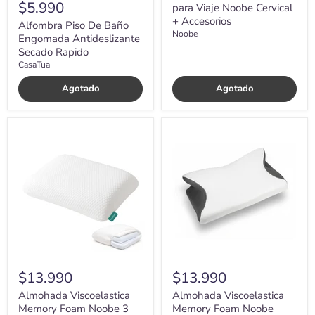
$5.990
para Viaje Noobe Cervical
+ Accesorios
Alfombra Piso De Baño
Noobe
Engomada Antideslizante
Secado Rapido
CasaTua
Agotado
Agotado
Almohada
Almohada
Viscoelastica
Viscoelastica
Memory
Memory
Foam
Foam
Noobe
Noobe
3
Ortopedica
Capas
Cervical
Ajustable
$13.990
$13.990
Almohada Viscoelastica
Almohada Viscoelastica
Memory Foam Noobe 3
Memory Foam Noobe