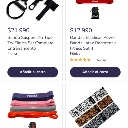
Entrenamiento
Set
4
$21.990
$12.990
Banda Suspensión Tipo
Bandas Elasticas Power
Trx Fitnics Set Completo
Bands Latex Resistencia
Entrenamiento
Fitnics Set 4
Fitnics
Fitnics
1 Revisar
Añadir al carro
Añadir al carro
Bandas
Bandas
Elasticas
Resistencia
Power
Elasticas
Bands
Tela
Resistencia
Estampada
Fitnics
Fitnics
Set
Set
4
X
Latex
3