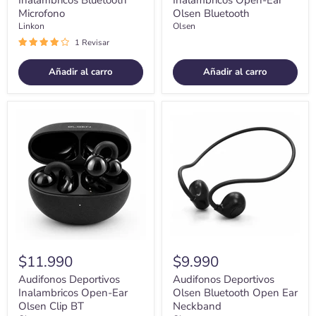
Inalambricos Bluetooth
Inalambricos Open-Ear
Microfono
Olsen Bluetooth
Linkon
Olsen
1 Revisar
Añadir al carro
Añadir al carro
Audifonos
Audifonos
Deportivos
Deportivos
Inalambricos
Olsen
Open-
Bluetooth
Ear
Open
Olsen
Ear
Clip
Neckband
BT
$11.990
$9.990
Audifonos Deportivos
Audifonos Deportivos
Inalambricos Open-Ear
Olsen Bluetooth Open Ear
Olsen Clip BT
Neckband