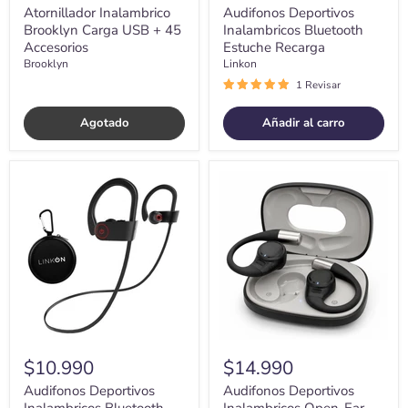
Atornillador Inalambrico
Audifonos Deportivos
Brooklyn Carga USB + 45
Inalambricos Bluetooth
Accesorios
Estuche Recarga
Brooklyn
Linkon
1 Revisar
Agotado
Añadir al carro
Audifonos
Audifonos
Deportivos
Deportivos
Inalambricos
Inalambricos
Bluetooth
Open-
Microfono
Ear
Olsen
Bluetooth
$10.990
$14.990
Audifonos Deportivos
Audifonos Deportivos