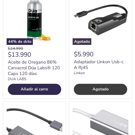
Oregano
Usb-
86%
c
Carvacrol
A
Düa
Rj45
Labs®
120
Caps
120
días
44
% de dcto
Agotado
Precio
$24.990
Precio
$5.990
$13.990
original
actual
Adaptador Linkon Usb-c
Aceite de Oregano 86%
A Rj45
Carvacrol Düa Labs® 120
Caps 120 días
Linkon
DUA LABS
Añadir al carro
Agotado
Adaptador
Adaptador
Usb
Usb
A
C
Rj45
A
Linkon
Rj45
Lan
Gigabit