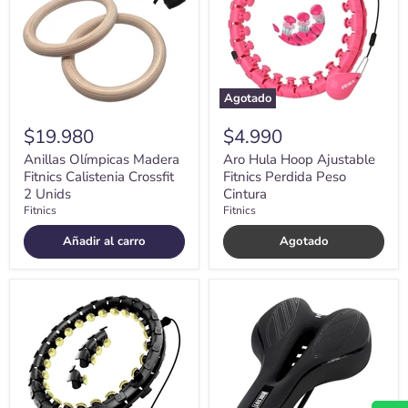
Calistenia
Fitnics
Crossfit
Perdida
2
Peso
Unids
Cintura
Agotado
$19.980
$4.990
Anillas Olímpicas Madera
Aro Hula Hoop Ajustable
Fitnics Calistenia Crossfit
Fitnics Perdida Peso
2 Unids
Cintura
Fitnics
Fitnics
Añadir al carro
Agotado
Aro
Asiento
Hula
Sillin
Hoop
Bicicleta
Ajustable
Antiprostático
Premium
Con
Fitnics
Gel
Perdida
Flyrock
Peso
Mtb