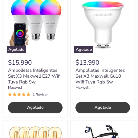
Inteligentes
Inteligentes
Set
Set
X3
X3
Maxwell
Maxwell
E27
Gu10
Wifi
Wifi
Tuya
Tuya
Rgb
Rgb
9w
5w
Agotado
Agotado
$15.990
$13.990
Ampolletas Inteligentes
Ampolletas Inteligentes
Set X3 Maxwell E27 Wifi
Set X3 Maxwell Gu10
Tuya Rgb 9w
Wifi Tuya Rgb 5w
Maxwell
Maxwell
1 Revisar
Agotado
Agotado
Ampolletas
Andador
Led
Burrito
Set
con