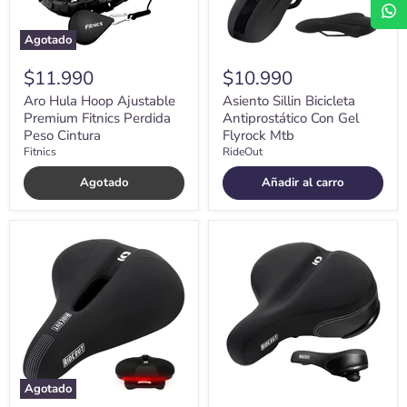
Cintura
Agotado
$11.990
$10.990
Aro Hula Hoop Ajustable
Asiento Sillin Bicicleta
Premium Fitnics Perdida
Antiprostático Con Gel
Peso Cintura
Flyrock Mtb
Fitnics
RideOut
Agotado
Añadir al carro
Asiento
Asiento
Sillin
Sillin
Bicicleta
Bicicleta
Antiprostático
Flyrock
Flyrock
Acolchado
+luz
Mujer
Trasera
Hombre
Agotado