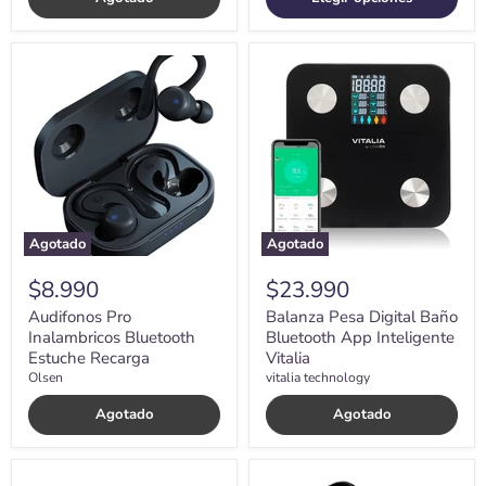
Audifonos
Balanza
Pro
Pesa
Inalambricos
Digital
Bluetooth
Baño
Estuche
Bluetooth
Recarga
App
Inteligente
Vitalia
Agotado
Agotado
$8.990
$23.990
Audifonos Pro
Balanza Pesa Digital Baño
Inalambricos Bluetooth
Bluetooth App Inteligente
Estuche Recarga
Vitalia
Olsen
vitalia technology
Agotado
Agotado
Balanza
Balanza