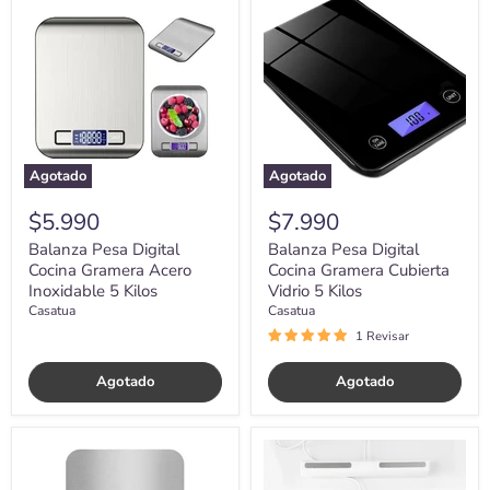
Pesa
Pesa
Digital
Digital
Cocina
Cocina
Gramera
Gramera
Acero
Cubierta
Inoxidable
Vidrio
5
5
Kilos
Kilos
Agotado
Agotado
$5.990
$7.990
Balanza Pesa Digital
Balanza Pesa Digital
Cocina Gramera Acero
Cocina Gramera Cubierta
Inoxidable 5 Kilos
Vidrio 5 Kilos
Casatua
Casatua
1 Revisar
Agotado
Agotado
Balanza
Balanza
Pesa
Pesa
Digital
Digital