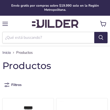
Envío gratis por compras sobre $19.990 solo en la Región
Metropolitana.
Menú
Ver
carro
Inicio
Productos
Productos
Filtros
Aceite
Adaptador
de
Linkon