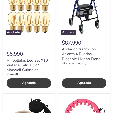
X10
Asiento
Vintage
4
Calida
Ruedas
E27
Plegable
Maxwell
Liviano
Guirnalda
Freno
Agotado
Agotado
$87.990
Andador Burrito con
$5.990
Asiento 4 Ruedas
Plegable Liviano Freno
Ampolletas Led Set X10
vitalia technology
Vintage Calida E27
Maxwell Guirnalda
Maxwell
Agotado
Agotado
Anillas
Aro
Olímpicas
Hula
Madera
Hoop
Fitnics
Ajustable