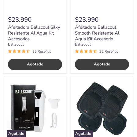
$23.990
$23.990
Afeitadora Ballscout Silky
Afeitadora Ballscout
Resistente Al Agua Kit
Smooth Resistente Al
Accesorios
Agua Kit Accesorio
Ballscout
Ballscout
25 Reseñas
22 Reseñas
Agotado
Agotado
Afeitadora
Alfombra
Electrica
Cubre
Rasuradora
Piso
Corporal
Goma
Ballscout
Auto
Universal
Grand
Prix
Set
4
Pzs
Agotado
Agotado