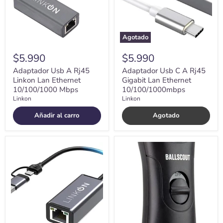
Ethernet
Lan
10/100/1000
Ethernet
Mbps
10/100/1000mbps
Agotado
$5.990
$5.990
Adaptador Usb A Rj45
Adaptador Usb C A Rj45
Linkon Lan Ethernet
Gigabit Lan Ethernet
10/100/1000 Mbps
10/100/1000mbps
Linkon
Linkon
Añadir al carro
Agotado
Adaptador
Afeitadora
Usb
Ballscout
C+usb
Polished
3
Resistente
A
Al
Rj45
Agua
2en1
Kit
Lan
Acc
Ethernet
Giga