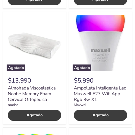
Almohada
Ampolleta
Viscoelastica
Inteligente
Noobe
Led
Memory
Maxwell
Foam
E27
Cervical
Wifi
Ortopedica
App
Rgb
9w
X1
Agotado
Agotado
$13.990
$5.990
Almohada Viscoelastica
Ampolleta Inteligente Led
Noobe Memory Foam
Maxwell E27 Wifi App
Cervical Ortopedica
Rgb 9w X1
noobe
Maxwell
Agotado
Agotado
Ampolletas
Ampolletas