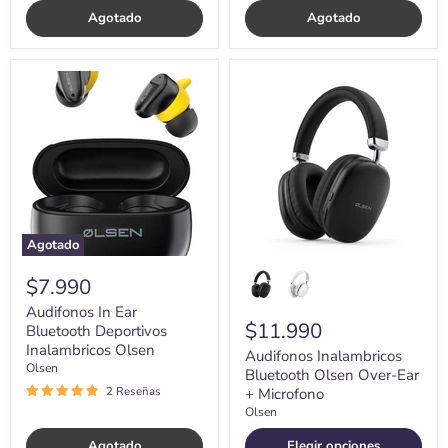
Agotado
Agotado
Audifonos
Audifonos
In
Inalambricos
Ear
Bluetooth
Bluetooth
Olsen
Deportivos
Over-
Inalambricos
Ear
Olsen
+
Microfono
Agotado
$7.990
Audifonos In Ear
$11.990
Bluetooth Deportivos
Inalambricos Olsen
Audifonos Inalambricos
Olsen
Bluetooth Olsen Over-Ear
2 Reseñas
+ Microfono
Olsen
Agotado
Elegir opciones