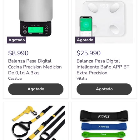
Cocina
Inteligente
Precision
Baño
Medicion
APP
De
BT
0,1g
Extra
A
Precision
3kg
Agotado
Agotado
$8.990
$25.990
Balanza Pesa Digital
Balanza Pesa Digital
Cocina Precision Medicion
Inteligente Baño APP BT
De 0,1g A 3kg
Extra Precision
Casatua
Vitalia
Agotado
Agotado
Banda
Bandas
Suspensión
Elasticas
Tipo
Power
Trx
Bands
Fitnics
Latex
Set
Resistencia
Completo
Fitnics