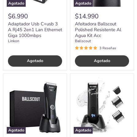
1000mbps
Agotado
Agotado
$6.990
$14.990
Adaptador Usb C+usb 3
Afeitadora Ballscout
A Rj45 2en1 Lan Ethernet
Polished Resistente Al
Giga 1000mbps
Agua Kit Acc
Linkon
Ballscout
3 Reseñas
Agotado
Agotado
Afeitadora
Afeitadora
Ballscout
Ballscout
Silky
Smooth
Resistente
Resistente
Al
Al
Agua
Agua
Kit
Kit
Accesorios
Accesorio
Agotado
Agotado