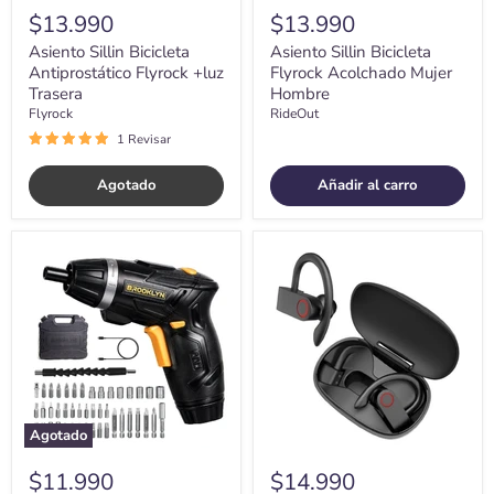
$13.990
$13.990
Asiento Sillin Bicicleta
Asiento Sillin Bicicleta
Antiprostático Flyrock +luz
Flyrock Acolchado Mujer
Trasera
Hombre
Flyrock
RideOut
1 Revisar
Agotado
Añadir al carro
Atornillador
Audifonos
Inalambrico
Deportivos
Brooklyn
Inalambricos
Carga
Bluetooth
USB
Estuche
+
Recarga
45
Accesorios
Agotado
$11.990
$14.990