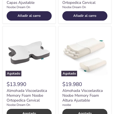
Capas Ajustable
Ortopedica Cervical
Noobe Dream On
Noobe Dream On
Añadir al carro
Añadir al carro
Almohada
Almohada
Viscoelastica
Viscoelastica
Memory
Noobe
Foam
Memory
Noobe
Foam
Ortopedica
Altura
Cervical
Ajustable
Agotado
Agotado
$13.990
$19.980
Almohada Viscoelastica
Almohada Viscoelastica
Memory Foam Noobe
Noobe Memory Foam
Ortopedica Cervical
Altura Ajustable
Noobe Dream On
noobe
Agotado
Agotado