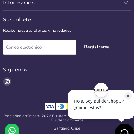
Información
Suscríbete
Recibe nuestras ofertas y novedades
Registrarse
Correo electrónico
Síguenos
Encuéntrenos
en
Instagram
Propiedad artística © 2026 BuilderShop CL.
Diseñado y desarrollado por
Builder Commerce
Santiago, Chile