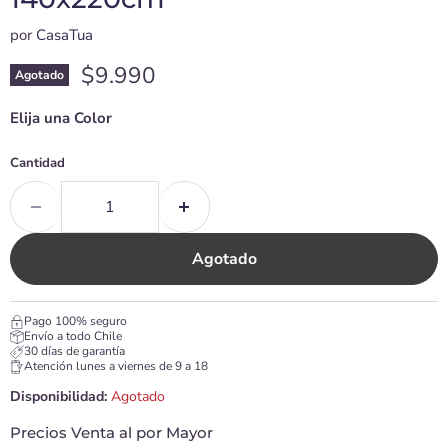
por
CasaTua
Precio actual
$9.990
Agotado
Elija una Color
Cantidad
Agotado
Pago 100% seguro
Envío a todo Chile
30 días de garantía
Atención lunes a viernes de 9 a 18
Disponibilidad:
Agotado
Precios Venta al por Mayor