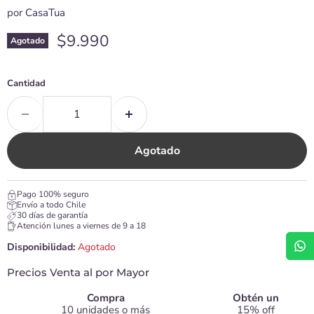
por
CasaTua
Precio actual
$9.990
Agotado
Cantidad
Agotado
Pago 100% seguro
Envío a todo Chile
30 días de garantía
Atención lunes a viernes de 9 a 18
Disponibilidad:
Agotado
Precios Venta al por Mayor
Compra
Obtén un
10 unidades o más
15% off