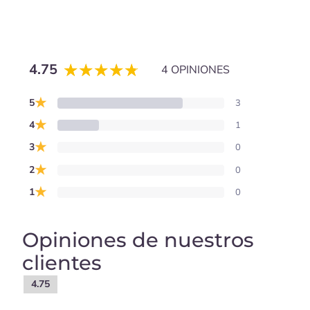
4.75
4 OPINIONES
★
5
3
★
4
1
★
3
0
★
2
0
★
1
0
Opiniones de nuestros
clientes
4.75