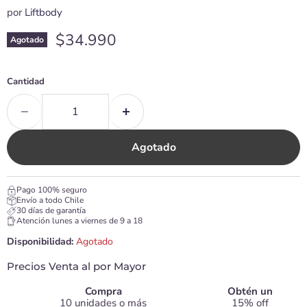
por
Liftbody
Precio actual
$34.990
Agotado
Cantidad
Agotado
Pago 100% seguro
Envío a todo Chile
30 días de garantía
Atención lunes a viernes de 9 a 18
Disponibilidad:
Agotado
Precios Venta al por Mayor
Compra
Obtén un
10 unidades o más
15% off