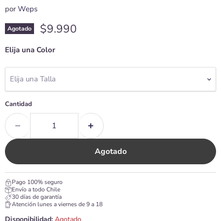
por
Weps
Precio actual
$9.990
Agotado
Elija una Color
Elija una Talla
Cantidad
Agotado
Pago 100% seguro
Envío a todo Chile
30 días de garantía
Atención lunes a viernes de 9 a 18
Disponibilidad:
Agotado